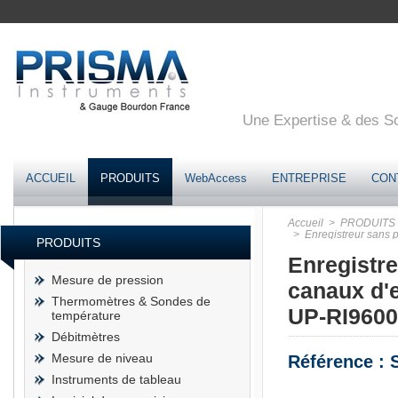
Une Expertise & des Sol
ACCUEIL
PRODUITS
WebAccess
ENTREPRISE
CON
Accueil
> PRODUITS
> Enregistreur sans p
PRODUITS
jusqu'à 18 canaux d'en
Enregistr
Mesure de pression
canaux d'e
Thermomètres & Sondes de
UP-RI9600 
température
Débitmètres
Mesure de niveau
Référence : 
Instruments de tableau