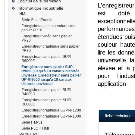
Logiciel de supervision
L'enregistreu
Informatique industrielle
est doté 
HMI
Série SmartPanels
exceptionn
Enregistreur de température sans
performances 
papier PR10
prisma
étendues puis
Enregistreur vidéo sans papier
PR20
couleur haute 
Enregistreur graphique sans papier
PR30
lire les donn
Enregistreur sans papier SUPI-
universelle, l
R6000F
Enregistreur sans papier SUP-
élevée et la p
R9600 jusqu'à 18 canaux d'entrée
pour l'ind
unviersal Enregistreur sans papier
UP-RI9600 jusqu'à 18 canaux
application
d'entrée unviersal
Enregistreur sans papier SUPI-
R4000D
Enregistreur sans papier SUPI-
R6000C
Enregistreur graphique SUPI-R1200
fiche technique
Enregistreur graphique SUPI-R1000
Série ITM-51
Série PLC + HMI
PANEL PC