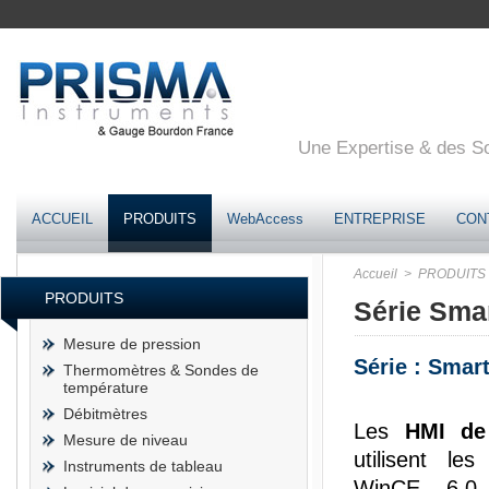
Une Expertise & des Sol
ACCUEIL
PRODUITS
WebAccess
ENTREPRISE
CON
Accueil
> PRODUITS
PRODUITS
Série Sma
Mesure de pression
Série : Smar
Thermomètres & Sondes de
température
Débitmètres
Les
HMI de 
Mesure de niveau
utilisent les
Instruments de tableau
WinCE 6.0,