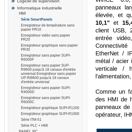
Logiciel de supervision
panneaux lar
Informatique industrielle
HMI
élevée, et q
Série SmartPanels
10,1"
et
15,
Enregistreur de température sans
client USB, 
papier PR10
prisma
Enregistreur vidéo sans papier
entrée vidéo
PR20
Connectivit
Enregistreur graphique sans papier
PR30
EtherNet / I
Enregistreur sans papier SUPI-
R6000F
métal / acier 
Enregistreur sans papier SUP-
verticale / 
R9600 jusqu'à 18 canaux d'entrée
unviersal Enregistreur sans papier
l'alimentation
UP-RI9600 jusqu'à 18 canaux
d'entrée unviersal
Enregistreur sans papier SUPI-
Comme un fab
R4000D
Enregistreur sans papier SUPI-
des HMI de h
R6000C
panneaux de 
Enregistreur graphique SUPI-R1200
opérateur, IHM
Enregistreur graphique SUPI-R1000
Série ITM-51
Série PLC + HMI
PANEL PC