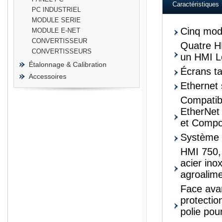
Caractéristiques
PC INDUSTRIEL
MODULE SERIE
Cinq modè
MODULE E-NET
CONVERTISSEUR
Quatre H
CONVERTISSEURS
un HMI L
Étalonnage & Calibration
Écrans ta
Accessoires
Ethernet 
Compatib
EtherNet
et Comp
Système 
HMI 750,
acier ino
agroalime
Face avan
protectio
polie pou