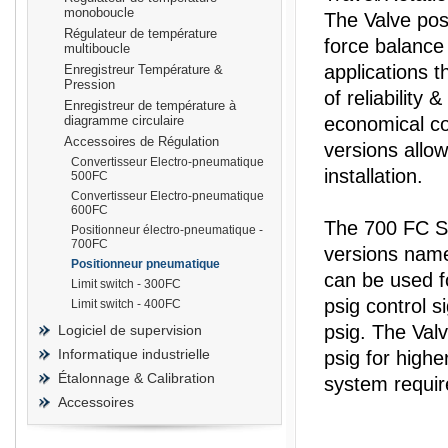
monoboucle
The Valve pos
Régulateur de température
force balance 
multiboucle
applications t
Enregistreur Température &
Pression
of reliability 
Enregistreur de température à
prisma
diagramme circulaire
economical co
Accessoires de Régulation
versions allo
Convertisseur Electro-pneumatique
installation.
500FC
Convertisseur Electro-pneumatique
600FC
The 700 FC Ser
Positionneur électro-pneumatique -
700FC
versions name
Positionneur pneumatique
can be used f
Limit switch - 300FC
psig control s
Limit switch - 400FC
psig. The Val
Logiciel de supervision
Informatique industrielle
psig for high
Étalonnage & Calibration
system requi
Accessoires