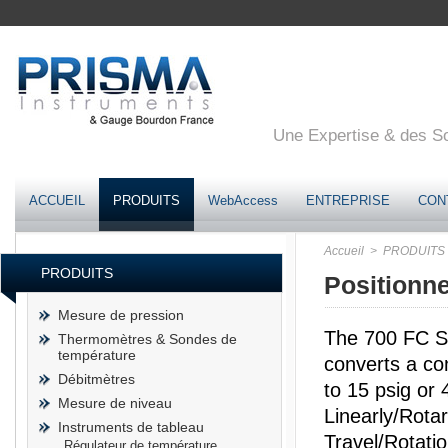
Une Expertise & des Sol
ACCUEIL
PRODUITS
WebAccess
ENTREPRISE
CON
Accueil
> PRODUITS
PRODUITS
Positionn
Mesure de pression
The 700 FC Se
Thermomètres & Sondes de
température
converts a con
Débitmètres
to 15 psig or
Mesure de niveau
Linearly/Rotar
Instruments de tableau
Travel/Rotati
Régulateur de température