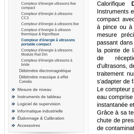
Calorifique
Compteur d'énergie ultrasons fixe
compact
Instruments e
Compteur d'énergie à ultrasons
CC3
compact ave
Compteur d'énergie à ultrasons fixe
à pince ou à 
Compteur d’énergie à ultrason
prisma
mesure préci
thermique & frigorifique
Compteur d'énergie à ultrasons
passant dans u
portable compact
la pointe de 
Compteur d'énergie à ultrasons
Module Rail Din
de récept
Compteur d'énergie ultrasons à
bride
d'ultrasons, d
Débitmètre électromagnétique
traitement n
Débitmètre massique à effet
s'adapter de f
Coriolis
Le compteur p
Mesure de niveau
eau comprise 
Instruments de tableau
Logiciel de supervision
instantanée et
Informatique industrielle
Grâce à sa te
Étalonnage & Calibration
chute de pres
Accessoires
de contaminat