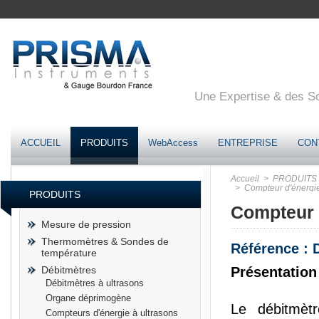
Une Expertise & des Sol
ACCUEIL
PRODUITS
WebAccess
ENTREPRISE
CON
Accueil
> PRODUITS
> Compteur d'énergie 
PRODUITS
Compteur 
Mesure de pression
Thermomètres & Sondes de
Référence :
température
Débitmètres
Présentation
Débitmètres à ultrasons
Organe déprimogène
Le débitmèt
Compteurs d'énergie à ultrasons