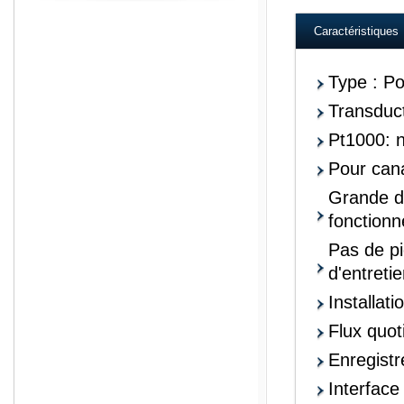
Caractéristiques
Type : P
Transduct
Pt1000: n
Pour can
Grande de
fonction
Pas de pi
d'entreti
Installati
Flux quot
Enregist
Interfac