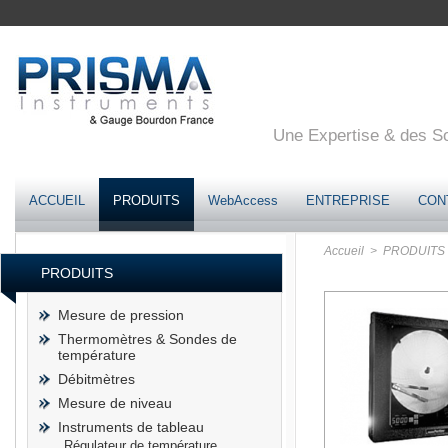
Une Expertise & des Sol
ACCUEIL
PRODUITS
WebAccess
ENTREPRISE
CON
Accueil
> PRODUITS
PRODUITS
Mesure de pression
Thermomètres & Sondes de
température
Débitmètres
Mesure de niveau
Instruments de tableau
Régulateur de température