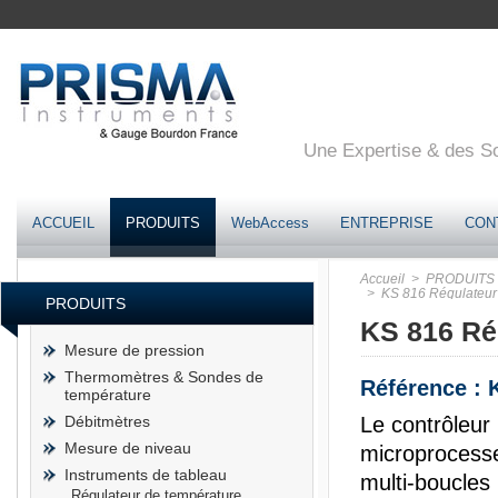
Une Expertise & des Sol
ACCUEIL
PRODUITS
WebAccess
ENTREPRISE
CON
Accueil
> PRODUITS
> KS 816 Régulateur 
PRODUITS
KS 816 Ré
Mesure de pression
Thermomètres & Sondes de
Référence : 
température
Débitmètres
Le contrôleur
Mesure de niveau
microprocesse
Instruments de tableau
multi-boucles 
Régulateur de température