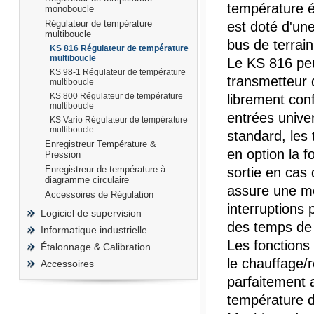
température é
monoboucle
Régulateur de température
est doté d'un
multiboucle
bus de terrain
KS 816 Régulateur de température
multiboucle
Le KS 816 peu
KS 98-1 Régulateur de température
prisma
transmetteur 
multiboucle
KS 800 Régulateur de température
librement con
multiboucle
entrées unive
KS Vario Régulateur de température
multiboucle
standard, les
Enregistreur Température &
en option la f
Pression
Enregistreur de température à
sortie en cas 
diagramme circulaire
assure une me
Accessoires de Régulation
interruptions 
Logiciel de supervision
des temps de 
Informatique industrielle
Les fonctions
Étalonnage & Calibration
le chauffage/
Accessoires
parfaitement 
température d