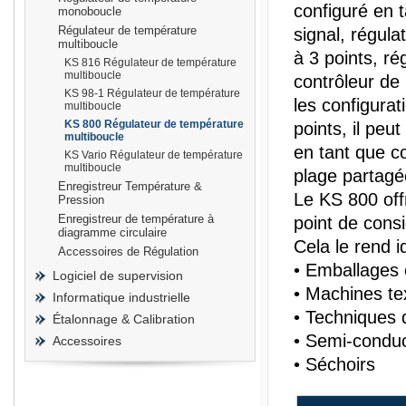
configuré en t
monoboucle
Régulateur de température
signal, régula
multiboucle
à 3 points, r
KS 816 Régulateur de température
multiboucle
contrôleur de
KS 98-1 Régulateur de température
prisma
les configurat
multiboucle
KS 800 Régulateur de température
points, il peu
multiboucle
en tant que co
KS Vario Régulateur de température
multiboucle
plage partagé
Enregistreur Température &
Le KS 800 off
Pression
Enregistreur de température à
point de cons
diagramme circulaire
Cela le rend i
Accessoires de Régulation
• Emballages 
Logiciel de supervision
• Machines tex
Informatique industrielle
• Techniques 
Étalonnage & Calibration
• Semi-condu
Accessoires
• Séchoirs