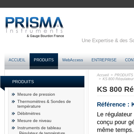
Une Expertise & des Sol
ACCUEIL
PRODUITS
WebAccess
ENTREPRISE
CON
Accueil
> PRODUITS
> KS 800 Régulateur 
PRODUITS
KS 800 Ré
Mesure de pression
Thermomètres & Sondes de
Référence : 
température
Débitmètres
Le régulateur
Mesure de niveau
conçu pour gé
Instruments de tableau
même temps. L
Régulateur de température