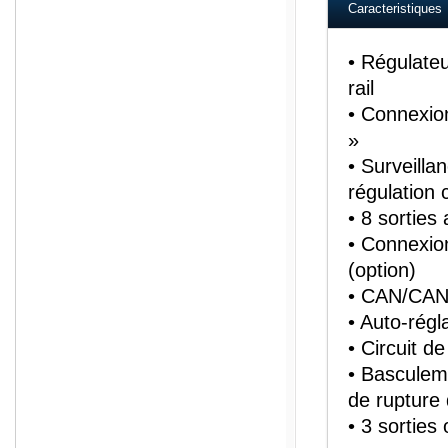
Caracteristiques
• Régulate
rail
• Connexion
»
• Surveilla
régulation
• 8 sorties
• Connexio
(option)
• CAN/CAN
• Auto-régl
• Circuit 
• Basculeme
de rupture
• 3 sorties