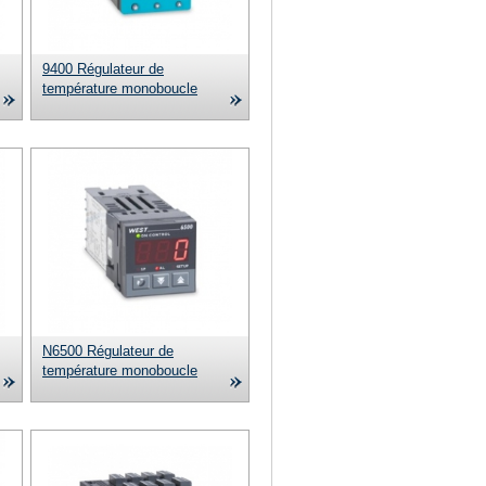
9400 Régulateur de
température monoboucle
de
N6500 Régulateur de
température monoboucle