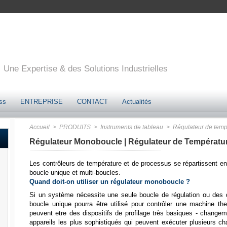
Une Expertise & des Solutions Industrielles
ss
ENTREPRISE
CONTACT
Actualités
Accueil
> PRODUITS
> Instruments de tableau
> Régulateur de temp
Régulateur Monoboucle | Régulateur de Températu
Les contrôleurs de température et de processus se répartissent en
boucle unique et multi-boucles.
Quand doit-on utiliser un régulateur monoboucle ?
Si un système nécessite une seule boucle de régulation ou des dis
boucle unique pourra être utilisé pour contrôler une machine t
peuvent etre des dispositifs de profilage très basiques - chang
appareils les plus sophistiqués qui peuvent exécuter plusieurs 