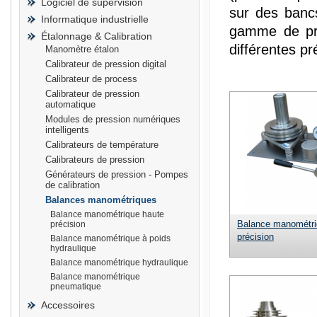
Logiciel de supervision
sur des bancs
Informatique industrielle
gamme de pre
Étalonnage & Calibration
différentes p
Manomètre étalon
Calibrateur de pression digital
prisma
Calibrateur de process
Calibrateur de pression
automatique
Modules de pression numériques
intelligents
Calibrateurs de température
Calibrateurs de pression
Générateurs de pression - Pompes
de calibration
Balances manométriques
Balance manométrique haute
Balance manométri
précision
précision
Balance manométrique à poids
hydraulique
Balance manométrique hydraulique
Balance manométrique
pneumatique
Accessoires