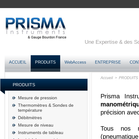
Une Expertise & des Sol
ACCUEIL
PRODUITS
WebAccess
ENTREPRISE
CON
Accueil
> PRODUITS
PRODUITS
Prisma Inst
Mesure de pression
manométriqu
Thermomètres & Sondes de
température
précision ave
Débitmètres
Mesure de niveau
Tous nos
Instruments de tableau
(pneumatique