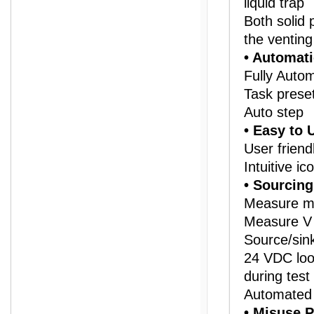
liquid trap
Both solid 
the ventin
• Automat
Fully Autom
Task prese
Auto step
• Easy to 
User friend
Intuitive i
• Sourcing
Measure m
Measure V
Source/sin
24 VDC loo
during test
Automated 
• Misuse P