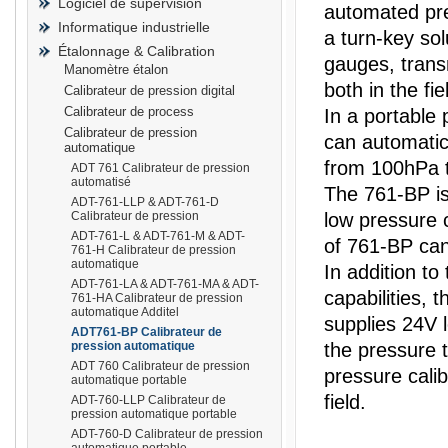
Logiciel de supervision
automated pre
Informatique industrielle
a turn-key solu
Étalonnage & Calibration
gauges, trans
Manomètre étalon
both in the fie
Calibrateur de pression digital
prisma
Calibrateur de process
In a portable 
Calibrateur de pression
can automatic
automatique
from 100hPa 
ADT 761 Calibrateur de pression
automatisé
The 761-BP is
ADT-761-LLP & ADT-761-D
Calibrateur de pression
low pressure c
ADT-761-L & ADT-761-M & ADT-
of 761-BP ca
761-H Calibrateur de pression
automatique
In addition t
ADT-761-LA & ADT-761-MA & ADT-
capabilities,
761-HA Calibrateur de pression
automatique Additel
supplies 24V 
ADT761-BP Calibrateur de
pression automatique
the pressure 
ADT 760 Calibrateur de pression
pressure calib
automatique portable
field.
ADT-760-LLP Calibrateur de
pression automatique portable
ADT-760-D Calibrateur de pression