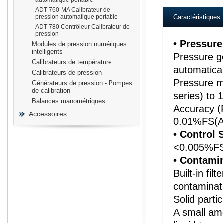
automatique portable
ADT-760-MA Calibrateur de
pression automatique portable
Caractéristiques
ADT 780 Contrôleur Calibrateur de
pression
• Pressur
Modules de pression numériques
intelligents
Pressure ge
Calibrateurs de température
automatica
Calibrateurs de pression
Pressure m
Générateurs de pression - Pompes
de calibration
series) to 
Balances manométriques
Accuracy (
Accessoires
0.01%FS(
• Control S
<0.005%F
• Contami
Built-in fil
contaminati
Solid partic
A small amo