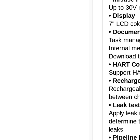
Up to 30V 
• Display
7" LCD col
• Documen
Task manag
Internal m
Download t
• HART Co
Support HA
• Recharge
Rechargeabl
between c
• Leak tes
Apply leak 
determine 
leaks
• Pipeline