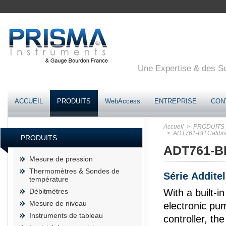
Une Expertise & des Sol
ACCUEIL
PRODUITS
WebAccess
ENTREPRISE
CON
Accueil
> PRODUITS
> ADT761-BP Calibrat
PRODUITS
ADT761-BP
Mesure de pression
Thermomètres & Sondes de
Série Addite
température
Débitmètres
With a built-i
Mesure de niveau
electronic pu
Instruments de tableau
controller, th