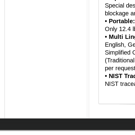
Special des
blockage a
• Portable:
Only 12.4 l
• Multi Li
English, G
Simplified 
(Traditiona
per request
• NIST Tra
NIST tracea