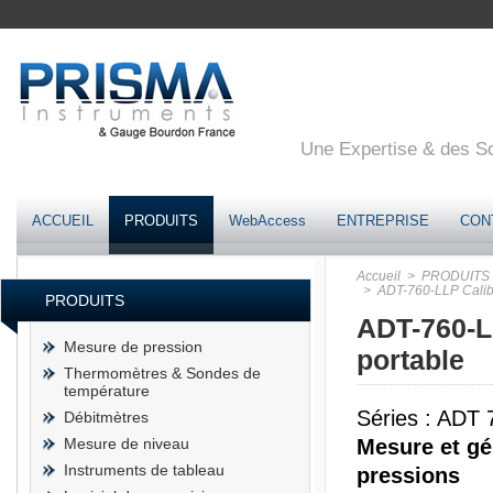
Une Expertise & des Sol
ACCUEIL
PRODUITS
WebAccess
ENTREPRISE
CON
Accueil
> PRODUITS
> ADT-760-LLP Calibr
PRODUITS
ADT-760-L
Mesure de pression
portable
Thermomètres & Sondes de
température
Séries : ADT 
Débitmètres
Mesure de niveau
Mesure et gé
Instruments de tableau
pressions