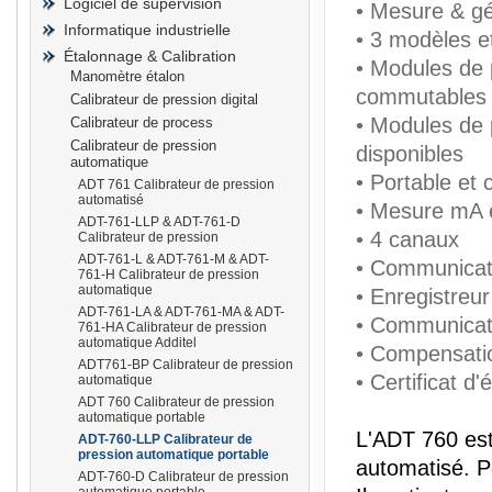
Logiciel de supervision
• Mesure & gé
Informatique industrielle
• 3 modèles e
Étalonnage & Calibration
• Modules de 
Manomètre étalon
commutables
Calibrateur de pression digital
prisma
• Modules de 
Calibrateur de process
Calibrateur de pression
disponibles
automatique
• Portable et
ADT 761 Calibrateur de pression
automatisé
• Mesure mA 
ADT-761-LLP & ADT-761-D
• 4 canaux
Calibrateur de pression
ADT-761-L & ADT-761-M & ADT-
• Communica
761-H Calibrateur de pression
automatique
• Enregistreu
ADT-761-LA & ADT-761-MA & ADT-
• Communicati
761-HA Calibrateur de pression
automatique Additel
• Compensati
ADT761-BP Calibrateur de pression
• Certificat d
automatique
ADT 760 Calibrateur de pression
automatique portable
L'ADT 760 est
ADT-760-LLP Calibrateur de
pression automatique portable
automatisé. P
ADT-760-D Calibrateur de pression