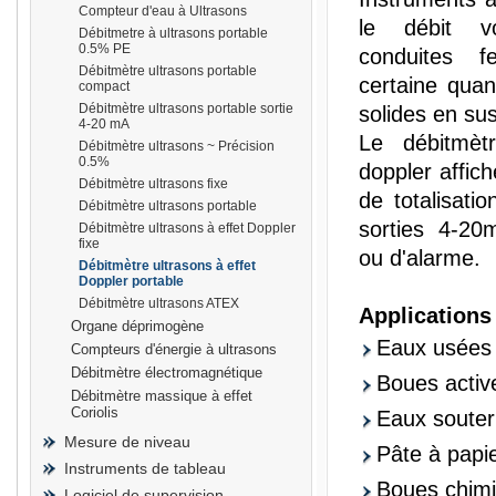
Compteur d'eau à Ultrasons
le débit v
Débitmetre à ultrasons portable
0.5% PE
conduites 
Débitmètre ultrasons portable
certaine quan
compact
Débitmètre ultrasons portable sortie
solides en su
prisma
4-20 mA
Le débitmèt
Débitmètre ultrasons ~ Précision
0.5%
doppler affic
Débitmètre ultrasons fixe
de totalisati
Débitmètre ultrasons portable
sorties 4-20m
Débitmètre ultrasons à effet Doppler
fixe
ou d'alarme.
Débitmètre ultrasons à effet
Doppler portable
Débitmètre ultrasons ATEX
Applications 
Organe déprimogène
Eaux usées
Compteurs d'énergie à ultrasons
Débitmètre électromagnétique
Boues activ
Débitmètre massique à effet
Coriolis
Eaux souter
Mesure de niveau
Pâte à papi
Instruments de tableau
Boues chim
Logiciel de supervision