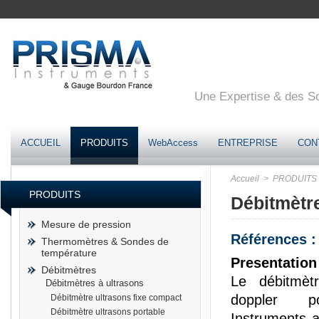
Une Expertise & des Sol
ACCUEIL
PRODUITS
WebAccess
ENTREPRISE
CON
Accueil
> PRODUITS
PRODUITS
Débitmètre
Mesure de pression
Références 
Thermomètres & Sondes de
température
Presentation
Débitmètres
Le débitmèt
Débitmètres à ultrasons
doppler p
Débitmètre ultrasons fixe compact
Débitmètre ultrasons portable
Instruments 