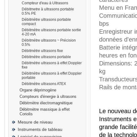
Compteur d'eau à Ultrasons
Menu en Fran
Débitmetre à ultrasons portable
0.5% PE
Communicatio
Débitmètre ultrasons portable
bps
compact
Débitmètre ultrasons portable sortie
Enregistreur i
prisma
4-20 mA
données d'en
Débitmètre ultrasons ~ Précision
0.5%
Batterie inté
Débitmètre ultrasons fixe
heures en fo
Débitmètre ultrasons portable
Dimensions: 
Débitmètre ultrasons à effet Doppler
fixe
kg
Débitmètre ultrasons à effet Doppler
portable
Transducteur
Débitmètre ultrasons ATEX
Rails de mont
Organe déprimogène
Compteurs d'énergie à ultrasons
Débitmètre électromagnétique
Débitmètre massique à effet
Le nouveau dé
Coriolis
Instruments 
Mesure de niveau
grande facilité
Instruments de tableau
de la technolo
Logiciel de supervision