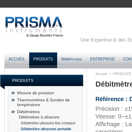
Une Expertise & des Sol
ACCUEIL
PRODUITS
WebAccess
ENTREPRISE
CON
Accueil
> PRODUITS
PRODUITS
Débitmètre
Mesure de pression
Référence : 
Thermomètres & Sondes de
température
Précision : ±
Débitmètres
Vitesse: 0~±12
Débitmètres à ultrasons
Affichage : L
Débitmètre ultrasons fixe compact
Débitmètre ultrasons portable
caractères