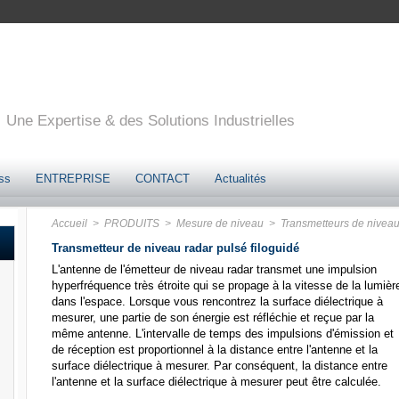
Une Expertise & des Solutions Industrielles
ss
ENTREPRISE
CONTACT
Actualités
Accueil
> PRODUITS
> Mesure de niveau
> Transmetteurs de niveau 
Transmetteur de niveau radar pulsé filoguidé
L'antenne de l'émetteur de niveau radar transmet une impulsion
hyperfréquence très étroite qui se propage à la vitesse de la lumièr
dans l'espace. Lorsque vous rencontrez la surface diélectrique à
mesurer, une partie de son énergie est réfléchie et reçue par la
même antenne. L'intervalle de temps des impulsions d'émission et
de réception est proportionnel à la distance entre l'antenne et la
surface diélectrique à mesurer. Par conséquent, la distance entre
l'antenne et la surface diélectrique à mesurer peut être calculée.