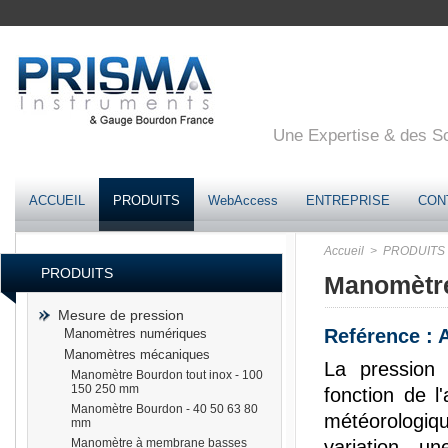
Une Expertise & des Sol
ACCUEIL
PRODUITS
WebAccess
ENTREPRISE
CON
Accueil
> PRODUITS
PRODUITS
Manomètre
Mesure de pression
Reférence :
Manomètres numériques
Manomètres mécaniques
La pression 
Manomètre Bourdon tout inox - 100
150 250 mm
fonction de l'
Manomètre Bourdon - 40 50 63 80
météorologiq
mm
Manomètre à membrane basses
variation, u