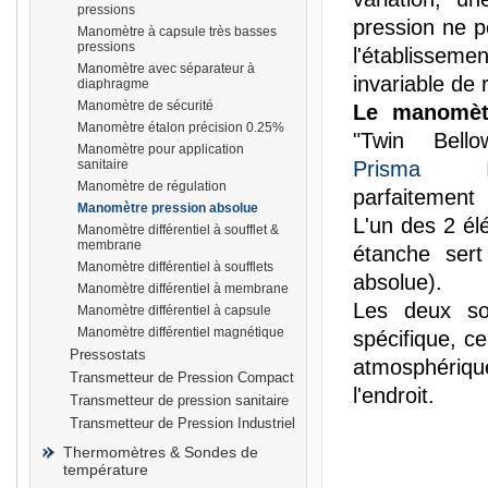
pressions
pression ne pe
Manomètre à capsule très basses
pressions
l'établissem
Manomètre avec séparateur à
invariable de 
diaphragme
Manomètre de sécurité
Le manomèt
prisma
Manomètre étalon précision 0.25%
"Twin Bello
Manomètre pour application
sanitaire
Prisma In
Manomètre de régulation
parfaitement 
Manomètre pression absolue
L'un des 2 él
Manomètre différentiel à soufflet &
membrane
étanche sert
Manomètre différentiel à soufflets
absolue).
Manomètre différentiel à membrane
Les deux so
Manomètre différentiel à capsule
Manomètre différentiel magnétique
spécifique, 
Pressostats
atmosphériqu
Transmetteur de Pression Compact
l'endroit.
Transmetteur de pression sanitaire
Transmetteur de Pression Industriel
Thermomètres & Sondes de
température