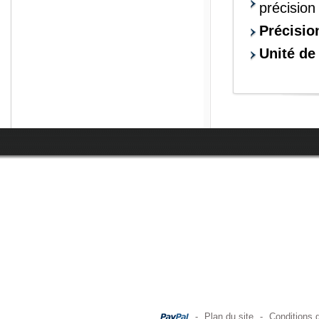
précisio
Précisio
Unité de
-
Plan du site
-
Conditions 