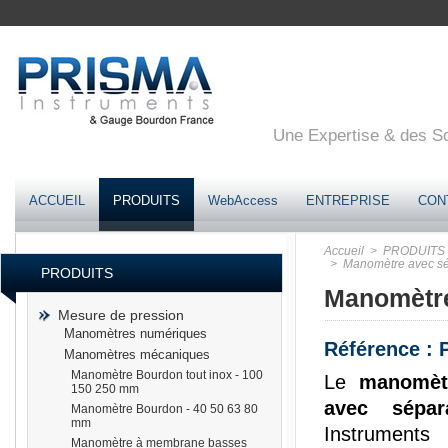
Une Expertise & des Sol
ACCUEIL
PRODUITS
WebAccess
ENTREPRISE
CON
Accueil
> PRODUITS
> Manomètre avec sé
PRODUITS
Manomètre
Mesure de pression
Manomètres numériques
Référence :
Manomètres mécaniques
Manomètre Bourdon tout inox - 100
Le
manomèt
150 250 mm
avec sépa
Manomètre Bourdon - 40 50 63 80
mm
Instruments 
Manomètre à membrane basses