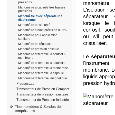
manomètre 
pressions
Manomètre à capsule très basses
L'isolation s
pressions
séparateur. 
Manomètre avec séparateur à
diaphragme
lorsque le 
Manomètre de sécurité
prisma
corrosif, sou
Manomètre étalon précision 0.25%
Manomètre pour application
ou s'il peut
sanitaire
cristalliser.
Manomètre de régulation
Manomètre pression absolue
Manomètre différentiel à soufflet &
Le
séparateu
membrane
l'instrum
Manomètre différentiel à soufflets
Manomètre différentiel à membrane
membrane. La
Manomètre différentiel à capsule
liquide approp
Manomètre différentiel magnétique
pression hydra
Pressostats
Transmetteur de Pression Compact
Transmetteur de pression sanitaire
Transmetteur de Pression Industriel
Thermomètres & Sondes de
température