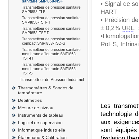
sanitaire SMPI858-NSF
• Signal de s
Transmetteur de pression sanitaire
HART
SMPI858-TLF
Transmetteur de pression sanitaire
• Précision d
SMPI858-TSH-H
± 0,2%
URL
,
Transmetteur de pression sanitaire
prisma
SMPI858-TSF-D
•Homologatio
Transmetteur de pression sanitaire
RoHS, Intrinsi
compact SMPI858-TSD-S
Transmetteur de pression sanitaire
membrane affleurante SMPI858-
TSF-H
Transmetteur de pression sanitaire
membrane affleurante SMPI858-
TSF-S
Transmetteur de Pression Industriel
Thermomètres & Sondes de
température
Débitmètres
Les transmett
Mesure de niveau
technologie 
Instruments de tableau
aux exigences
Logiciel de supervision
sont équipés
Informatique industrielle
(isolation th
Étalonnage & Calibration