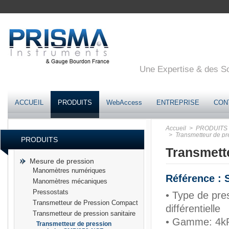
Une Expertise & des Sol
ACCUEIL
PRODUITS
WebAccess
ENTREPRISE
CON
Accueil
> PRODUITS
> Transmetteur de pr
PRODUITS
Transmett
Mesure de pression
Manomètres numériques
Référence :
Manomètres mécaniques
Pressostats
• Type de pre
Transmetteur de Pression Compact
différentielle
Transmetteur de pression sanitaire
• Gamme: 4k
Transmetteur de pression