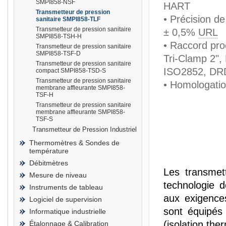
SMPI858-NSF
HART
Transmetteur de pression
• Précision d
sanitaire SMPI858-TLF
Transmetteur de pression sanitaire
± 0,5%
URL
SMPI858-TSH-H
• Raccord proc
Transmetteur de pression sanitaire
prisma
SMPI858-TSF-D
Tri-Clamp 2"
Transmetteur de pression sanitaire
ISO2852, DRD
compact SMPI858-TSD-S
Transmetteur de pression sanitaire
• Homologatio
membrane affleurante SMPI858-
TSF-H
Transmetteur de pression sanitaire
membrane affleurante SMPI858-
TSF-S
Transmetteur de Pression Industriel
Thermomètres & Sondes de
température
Débitmètres
Les transmett
Mesure de niveau
technologie 
Instruments de tableau
aux exigences
Logiciel de supervision
sont équipés
Informatique industrielle
(isolation th
Étalonnage & Calibration