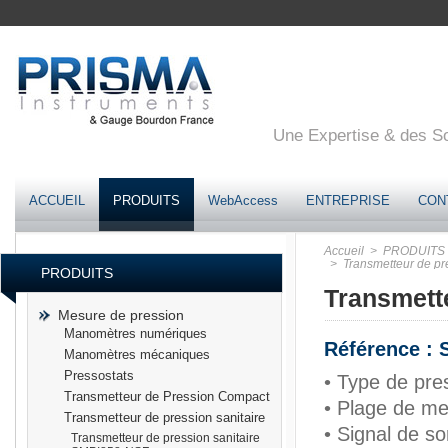
Une Expertise & des Sol
ACCUEIL
PRODUITS
WebAccess
ENTREPRISE
CON
Accueil
> PRODUITS
> Transmetteur de pr
PRODUITS
Transmett
Mesure de pression
Manomètres numériques
Référence :
Manomètres mécaniques
Pressostats
• Type de pres
Transmetteur de Pression Compact
• Plage de m
Transmetteur de pression sanitaire
• Signal de s
Transmetteur de pression sanitaire