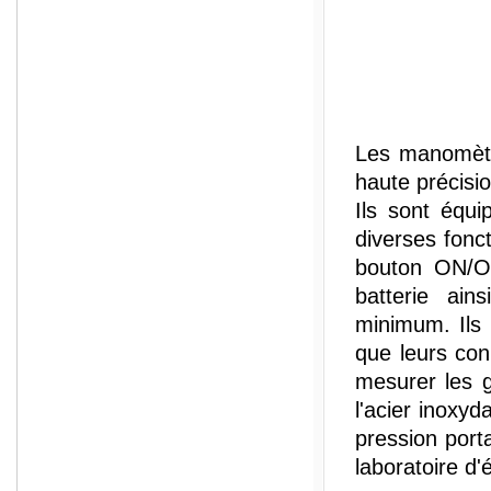
Les manomètre
haute précisio
Ils sont équ
diverses fonct
bouton ON/OF
batterie ain
minimum. Ils s
que leurs con
mesurer les g
l'acier inoxy
pression port
laboratoire d'