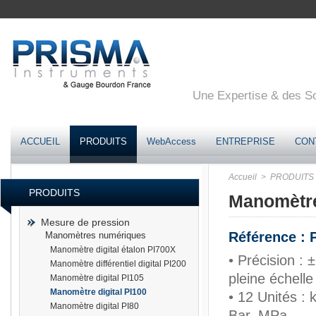
Une Expertise & des Sol
ACCUEIL
PRODUITS
WebAccess
ENTREPRISE
CON
Accueil
> PRODUITS
PRODUITS
Manomètre
Mesure de pression
Référence : 
Manomètres numériques
Manomètre digital étalon PI700X
• Précision : 
Manomètre différentiel digital PI200
pleine échelle
Manomètre digital PI105
Manomètre digital PI100
• 12 Unités : 
Manomètre digital PI80
Bar, MPa...