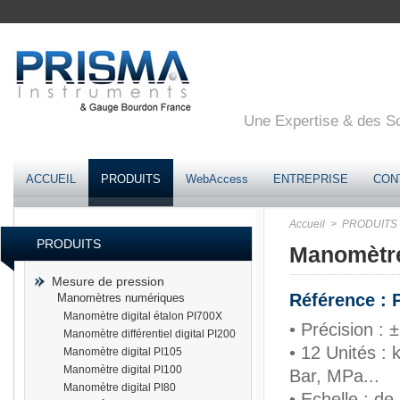
Une Expertise & des Sol
ACCUEIL
PRODUITS
WebAccess
ENTREPRISE
CON
Accueil
> PRODUITS
PRODUITS
Manomètre 
Mesure de pression
Référence : 
Manomètres numériques
Manomètre digital étalon PI700X
• Précision : 
Manomètre différentiel digital PI200
• 12 Unités : 
Manomètre digital PI105
Manomètre digital PI100
Bar, MPa...
Manomètre digital PI80
• Echelle : de