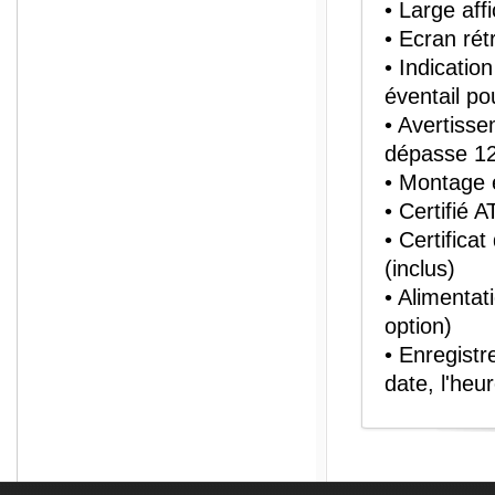
• Large aff
• Ecran rét
• Indicatio
éventail po
• Avertisse
dépasse 1
• Montage 
• Certifié 
• Certifica
(inclus)
• Alimentat
option)
• Enregistr
date, l'heu