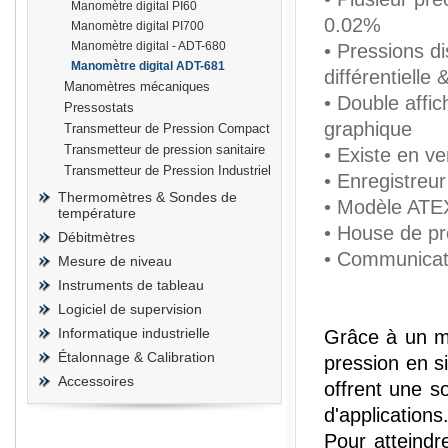
Manomètre digital PI60
0.02%
Manomètre digital PI700
Manomètre digital - ADT-680
• Pressions di
Manomètre digital ADT-681
différentielle
Manomètres mécaniques
• Double affi
prisma
Pressostats
graphique
Transmetteur de Pression Compact
Transmetteur de pression sanitaire
• Existe en v
Transmetteur de Pression Industriel
• Enregistreu
Thermomètres & Sondes de
• Modèle ATEX
température
• House de pro
Débitmètres
• Communicat
Mesure de niveau
Instruments de tableau
Logiciel de supervision
Informatique industrielle
Grâce à un m
Étalonnage & Calibration
pression en s
Accessoires
offrent une s
d'applications
Pour atteindr