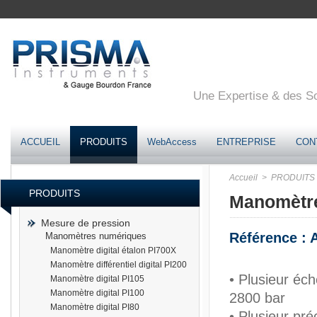
Une Expertise & des Sol
ACCUEIL
PRODUITS
WebAccess
ENTREPRISE
CON
Accueil
> PRODUITS
PRODUITS
Manomètre
Mesure de pression
Référence : 
Manomètres numériques
Manomètre digital étalon PI700X
Manomètre différentiel digital PI200
• Plusieur éch
Manomètre digital PI105
Manomètre digital PI100
2800 bar
Manomètre digital PI80
• Plusieur pré