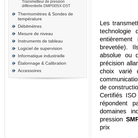
Transmetteur de pression
différentielle DMPI305X-DST
Thermomètres & Sondes de
température
Les transmett
Débitmètres
technologie 
Mesure de niveau
entièrement 
Instruments de tableau
brevetée). I
Logiciel de supervision
absolue ou di
Informatique industrielle
précision all
Étalonnage & Calibration
choix varié 
Accessoires
communication
de constructi
Certifiés IS
répondent pa
domaines ind
pression
SMP
prix