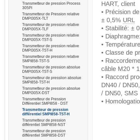
HART, client
Transmetteur de pression Process
305PI
• Précision d
Transmetteur de Pression relative
DMPI305X-TLT
± 0,5%
URL
Transmetteur de pression relative
• Stabilité: ±
DMPI305X-TLF
prisma
• Diaphragme
Transmetteur de pression relative
DMPI305X-TST-S
• Températur
Transmetteur de pression relative
DMPI305X-TST-H
• Classe de pr
Transmetteur de pression relative
• Raccordemen
SMPI858-TST-S
Transmetteur de pression absolue
câble M20 * 1
DMPI305X-TST-S
• Raccord pro
Transmetteur de pressiion absolue
SMPI858-TST-H
DN40 / DN50,
Transmetteur de pression absolue
/ DN50, SMS D
DMPI305X-DST
Transmetteur de Pression
• Homologati
Différentiel SMPI858 - DST
Transmetteur de pression
différentiel SMPI858-TST-H
Transmetteur de pression
différentiel SMPI858-NST
Transmetteur de pression
différentiel SMPI858-DST