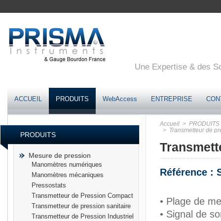
Une Expertise & des Sol
ACCUEIL
PRODUITS
WebAccess
ENTREPRISE
CON
Accueil
> PRODUITS
> Transmetteur de pre
PRODUITS
Transmette
Mesure de pression
Manomètres numériques
Référence :
Manomètres mécaniques
Pressostats
Transmetteur de Pression Compact
• Plage de m
Transmetteur de pression sanitaire
• Signal de s
Transmetteur de Pression Industriel