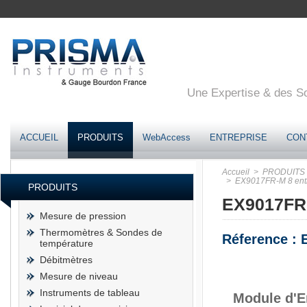
Une Expertise & des Sol
ACCUEIL
PRODUITS
WebAccess
ENTREPRISE
CON
Accueil
> PRODUITS
> EX9017FR-M 8 entré
PRODUITS
EX9017FR-
Mesure de pression
Thermomètres & Sondes de
Réference :
température
Débitmètres
Mesure de niveau
Instruments de tableau
Module d'E