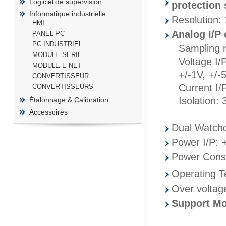
Logiciel de supervision
protection 
Informatique industrielle
Resolution: 
HMI
Analog I/P 
PANEL PC
PC INDUSTRIEL
Sampling 
prisma
MODULE SERIE
Voltage I/
MODULE E-NET
+/-1V, +/-
CONVERTISSEUR
Current I/
CONVERTISSEURS
Isolation:
Étalonnage & Calibration
Accessoires
Dual Watch
Power I/P: 
Power Cons
Operating 
Over voltag
Support Mo