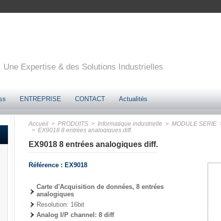
Une Expertise & des Solutions Industrielles
ss
ENTREPRISE
CONTACT
Actualités
Accueil
> PRODUITS
> Informatique industrielle
> MODULE SERIE
>
> EX9018 8 entrées analogiques diff.
EX9018 8 entrées analogiques diff.
Référence : EX9018
Carte d'Acquisition de données, 8 entrées
analogiques
Resolution: 16bit
Analog I/P channel: 8 diff