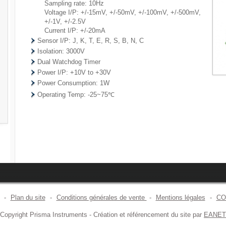
Sampling rate: 10Hz
Voltage I/P: +/-15mV, +/-50mV, +/-100mV, +/-500mV,
+/-1V, +/-2.5V
Current I/P: +/-20mA
Sensor I/P: J, K, T, E, R, S, B, N, C
Isolation: 3000V
Dual Watchdog Timer
Power I/P: +10V to +30V
Power Consumption: 1W
Operating Temp: -25~75℃
-
Plan du site
-
Conditions générales de vente
-
Mentions légales
-
CO
Copyright Prisma Instruments - Création et référencement du site par
EANET