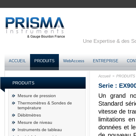
Une Expertise & des Sol
ACCUEIL
PRODUITS
WebAccess
ENTREPRISE
CON
Accueil
> PRODUITS
PRODUITS
Serie : EX90
Un grand nom
Mesure de pression
Standard sér
Thermomètres & Sondes de
température
vitesse de tr
Débitmètres
limitations e
Mesure de niveau
données et l
Instruments de tableau
de nouveau P