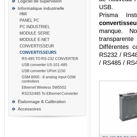
Logiciel de supervision
USB.
Informatique industrielle
HMI
Prisma In
PANEL PC
convertisseu
PC INDUSTRIEL
manque. Nos
prisma
MODULE SERIE
transparente 
MODULE E-NET
Différentes 
CONVERTISSEUR
CONVERTISSEURS
RS232 / RS48
RS-485 TO RS-232 CONVERTER
/ RS485 / RS4
USB converter US-101-485
USB converter UPort 1150
GSM 8000 - 8 analog input GSM
controllers
Ethernet Wireless SW5502
RS232/485 To Ethernet Converter
Étalonnage & Calibration
Accessoires