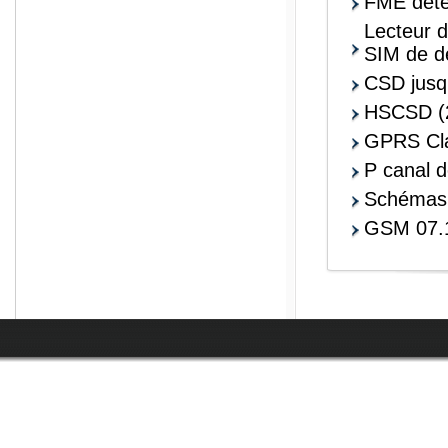
FME déte
Lecteur d
SIM de d
CSD jusq
HSCSD (2
GPRS Clas
P canal d
Schémas
GSM 07.1