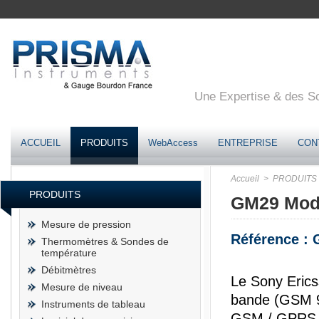
Une Expertise & des Sol
ACCUEIL
PRODUITS
WebAccess
ENTREPRISE
CON
Accueil
> PRODUITS
PRODUITS
GM29 Mod
Mesure de pression
Référence :
Thermomètres & Sondes de
température
Débitmètres
Le Sony Erics
Mesure de niveau
bande (GSM 
Instruments de tableau
GSM / GPRS de