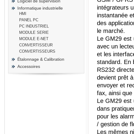
Logiciel de supervision
intégrateurs u
Informatique industrielle
HMI
instantanée et
PANEL PC
des applicati
PC INDUSTRIEL
le marché.
prisma
MODULE SERIE
Le GM29 est 
MODULE E-NET
CONVERTISSEUR
avec un lecte
CONVERTISSEURS
et les interfa
Étalonnage & Calibration
standard. En 
Accessoires
RS232 directe
devient prêt 
envoyer et r
fax, ainsi que
Le GM29 est un
dans pratiquem
pour les alarm
/ gestion de fl
Les mêmes niv