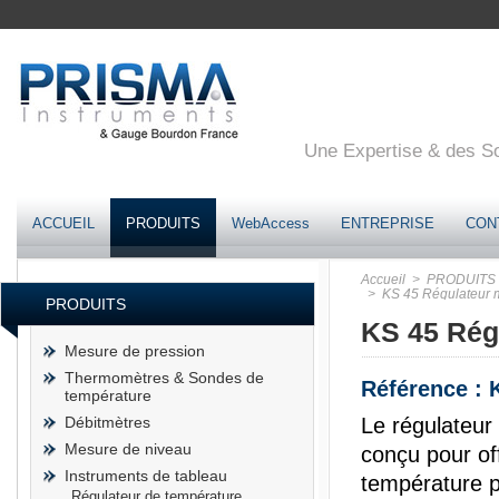
Une Expertise & des Sol
ACCUEIL
PRODUITS
WebAccess
ENTREPRISE
CON
Accueil
> PRODUITS
> KS 45 Régulateur 
PRODUITS
KS 45 Rég
Mesure de pression
Thermomètres & Sondes de
Référence : 
température
Débitmètres
Le régulateur
Mesure de niveau
conçu pour off
Instruments de tableau
température pr
Régulateur de température