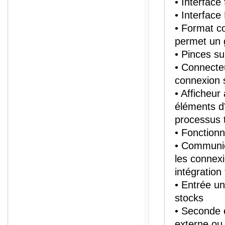
• Interface
• Interfac
• Format c
permet un 
• Pinces su
• Connecteu
connexion 
• Afficheur
éléments d
processus t
• Fonction
• Communica
les connexi
intégration
• Entrée un
stocks
• Seconde e
externe ou