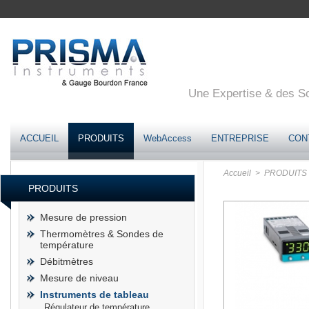
Une Expertise & des Sol
ACCUEIL
PRODUITS
WebAccess
ENTREPRISE
CON
Accueil
> PRODUITS
PRODUITS
Mesure de pression
Thermomètres & Sondes de
température
Débitmètres
Mesure de niveau
Instruments de tableau
Régulateur de température