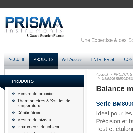
Une Expertise & des Sol
ACCUEIL
PRODUITS
WebAccess
ENTREPRISE
CON
Accueil
> PRODUITS
> Balance manométri
PRODUITS
Balance m
Mesure de pression
Thermomètres & Sondes de
Serie BM800
température
Débitmètres
Ideal pour le
Mesure de niveau
Précision et fac
Instruments de tableau
Test et étalo