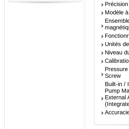
Précisio
Modèle à
Ensemble 
magnétiq
Fonctionn
Unités de
Niveau du
Calibrati
Pressure
Screw
Built-in /
Pump Max
External 
(Integrat
Accuracie