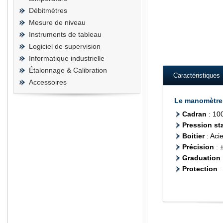
Débitmètres
Mesure de niveau
Instruments de tableau
Logiciel de supervision
Ashcroft wika kelle
Informatique industrielle
Étalonnage & Calibration
Caractéristiques
Accessoires
Le manomètre d
Cadran
: 10
Pression st
Boitier
: Aci
Précision
: 
Graduation
Protection
: