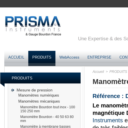
Une Expertise & des Sol
ACCUEIL
PRODUITS
WebAccess
ENTREPRISE
CON
Accueil
> PRODUITS
PRODUITS
Manomètre
Mesure de pression
Référence :
Manomètres numériques
Manomètres mécaniques
Le manomètre
Manomètre Bourdon tout inox - 100
150 250 mm
magnétique
Manomètre Bourdon - 40 50 63 80
Instruments
e
mm
Manomètre à membrane basses
de très faibles