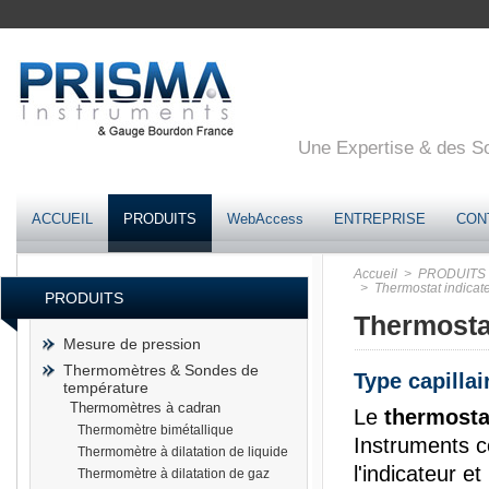
Une Expertise & des Sol
ACCUEIL
PRODUITS
WebAccess
ENTREPRISE
CON
Accueil
> PRODUITS
> Thermostat indicat
PRODUITS
Thermosta
Mesure de pression
Thermomètres & Sondes de
Type capillai
température
Thermomètres à cadran
Le
thermosta
Thermomètre bimétallique
Instruments c
Thermomètre à dilatation de liquide
l'indicateur et
Thermomètre à dilatation de gaz