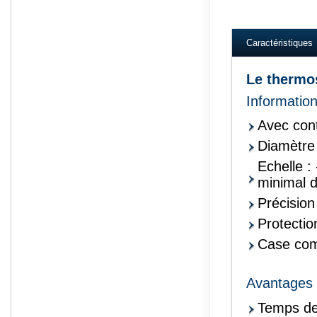
Ashcroft wika kelle
Caractéristiques
Le thermos
Information
Avec cont
Diamètre
Echelle :
minimal 
Précision
Protection
Case co
Avantages c
Temps de