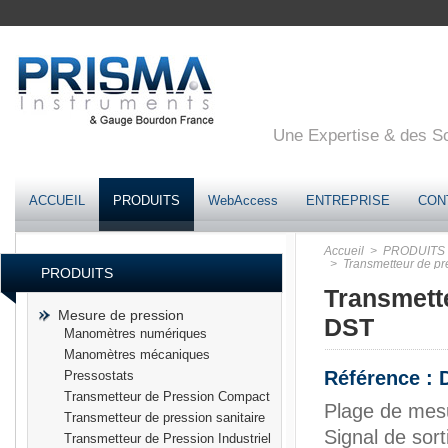
Une Expertise & des Sol
ACCUEIL
PRODUITS
WebAccess
ENTREPRISE
CON
Accueil
> PRODUITS
> Transmetteur de pre
PRODUITS
Transmette
Mesure de pression
DST
Manomètres numériques
Manomètres mécaniques
Référence :
Pressostats
Transmetteur de Pression Compact
Plage de me
Transmetteur de pression sanitaire
Signal de sor
Transmetteur de Pression Industriel