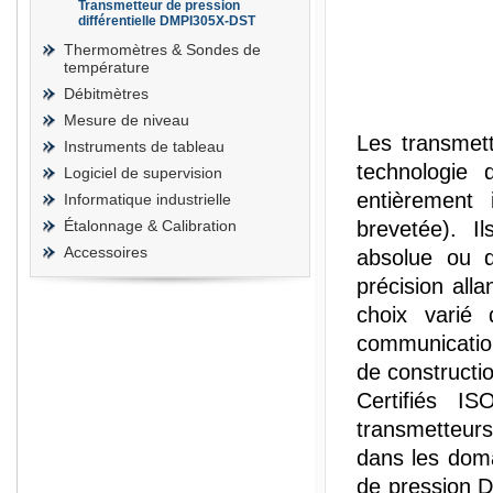
Transmetteur de pression
différentielle DMPI305X-DST
Thermomètres & Sondes de
température
Débitmètres
Mesure de niveau
Les transmett
Instruments de tableau
technologie 
Logiciel de supervision
entièrement 
Informatique industrielle
Étalonnage & Calibration
brevetée). I
Accessoires
absolue ou di
précision all
choix varié 
communication
de constructi
Certifiés 
transmetteurs
dans les doma
de pression D