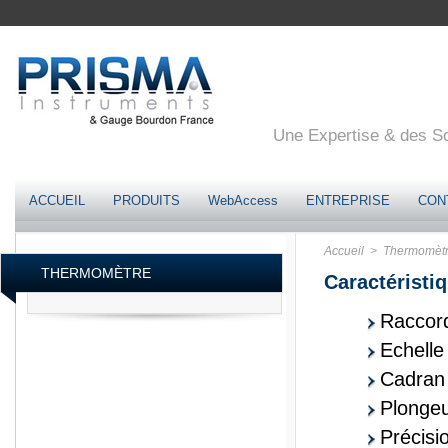
Une Expertise & des Sol
ACCUEIL
PRODUITS
WebAccess
ENTREPRISE
CON
Accueil
> Thermomèt
THERMOMÈTRE
Caractéristiq
Raccor
Echelle
Cadran
Plonge
Précisi