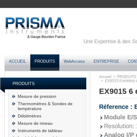
Une Expertise & des Sol
ACCUEIL
PRODUITS
WebAccess
ENTREPRISE
CON
Accueil
> PRODUITS
> EX9015 6 entrées an
PRODUITS
EX9015 6 e
Mesure de pression
Thermomètres & Sondes de
Réference : 
température
Débitmètres
Module E/S
Mesure de niveau
Resolution: 
Instruments de tableau
Analog I/P 