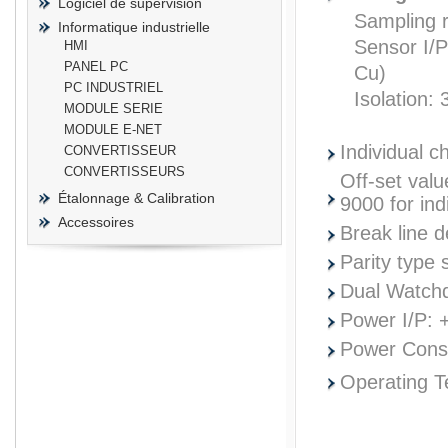
Logiciel de supervision
Sampling 
Informatique industrielle
Sensor I/P
HMI
PANEL PC
Cu)
PC INDUSTRIEL
Isolation:
prisma
MODULE SERIE
MODULE E-NET
Individual c
CONVERTISSEUR
CONVERTISSEURS
Off-set value
Étalonnage & Calibration
9000 for ind
Accessoires
Break line d
Parity type
Dual Watch
Power I/P: 
Power Cons
Operating 