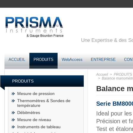
Une Expertise & des Sol
ACCUEIL
PRODUITS
WebAccess
ENTREPRISE
CON
Accueil
> PRODUITS
> Balance manométri
PRODUITS
Balance m
Mesure de pression
Thermomètres & Sondes de
Serie BM800
température
Débitmètres
Ideal pour le
Mesure de niveau
Précision et fac
Instruments de tableau
Test et étalo