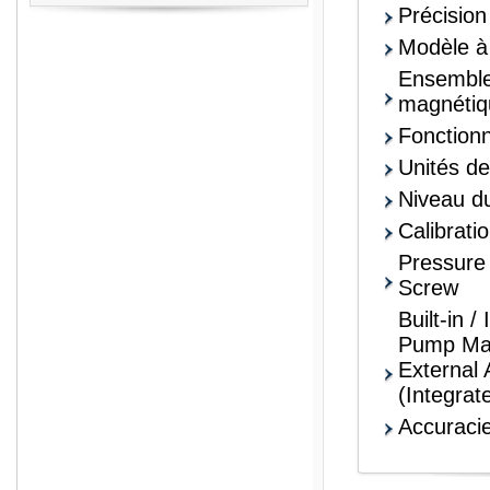
Précisio
Modèle à
Ensemble 
magnétiq
Fonctionn
Unités de
Niveau du
Calibrati
Pressure
Screw
Built-in /
Pump Max
External 
(Integrat
Accuracie