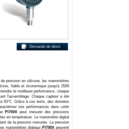
Demande
Contact
Demande de devis
 de pression en silicone, les manomètres
écise, fiable et économique jusqu'à 2500
 atteindre la meilleure performance, chaque
avant l'assemblage. Chaque capteur a été
 à 50°C. Grâce à ces tests, des données
aractériser ses performances dans cette
que
PI700X
peut mesurer des pressions
ées en température. Le manomètre digital
ant de la pression mesurée. La pression
r. Les manomètres digitaux
PI700X
peuvent