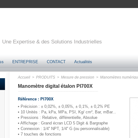
Une Expertise & des Solutions Industrielles
ss
ENTREPRISE
CONTACT
Actualités
Accueil
> PRODUITS
> Mesure de pression
> Manomètres numériqu
Manomètre digital étalon PI700X
Référence : PI700X
• Précision : ± 0,02%, ± 0,05%, ± 0,1%, ± 0,2% PE
• 10 Unités : Pa, kPa, MPa, PSI, Kg/ cm², Bar, mBar...
• Pressions : Relative, différentielle, Absolue
• Affichage : Grand écran LCD 5 Digit & Bargraphe
• Connexion : 1/4'' NPT, 1/4'' G (ou personnalisable)
• 7 touches de fonctions