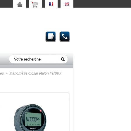
es
> Manomètre digital étalon PI700X