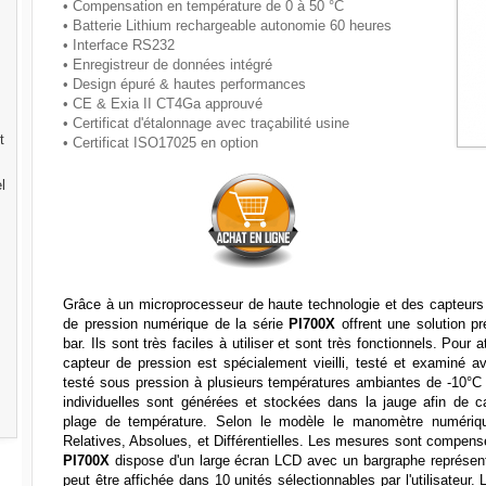
• Compensation en température de 0 à 50 °C
• Batterie Lithium rechargeable autonomie 60 heures
• Interface RS232
• Enregistreur de données intégré
• Design épuré & hautes performances
• CE & Exia II CT4Ga approuvé
• Certificat d'étalonnage avec traçabilité usine
t
• Certificat ISO17025 en option
l
Grâce à un microprocesseur de haute technologie et des capteurs
de pression numérique de la série
PI700X
offrent une solution pr
bar. Ils sont très faciles à utiliser et sont très fonctionnels. Pour
capteur de pression est spécialement vieilli, testé et examiné 
testé sous pression à plusieurs températures ambiantes de -10°C
individuelles sont générées et stockées dans la jauge afin de c
plage de température. Selon le modèle le manomètre numéri
Relatives, Absolues, et Différentielles. Les mesures sont compens
PI700X
dispose d'un large écran LCD avec un bargraphe représent
peut être affichée dans 10 unités sélectionnables par l'utilisateu