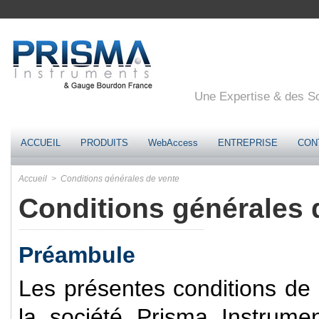
Une Expertise & des Sol
ACCUEIL
PRODUITS
WebAccess
ENTREPRISE
CON
Accueil
> Conditions générales de vente
Conditions générales 
Préambule
Les présentes conditions de 
la société Prisma Instrum