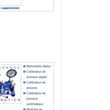
e supervision
de
Manomètre étalon
Calibrateur de
pression digital
Calibrateur de
process
Calibrateur de
pression
automatique
Modules de