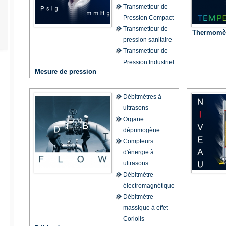
Transmetteur de
Pression Compact
Transmetteur de
Thermomèt
pression sanitaire
Transmetteur de
Pression Industriel
Mesure de pression
Débitmètres à
ultrasons
Organe
déprimogène
Compteurs
d'énergie à
ultrasons
Débitmètre
électromagnétique
Débitmètre
massique à effet
Coriolis