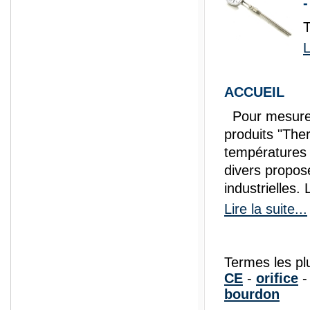
-
L
ACCUEIL
Pour mesurer l
produits "
The
températures 
divers propos
industrielles. L
Lire la suite...
Termes les pl
CE
-
orifice
bourdon