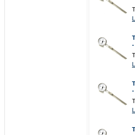
L
-
L
-
L