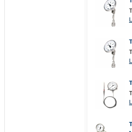
L
L
T
L
-