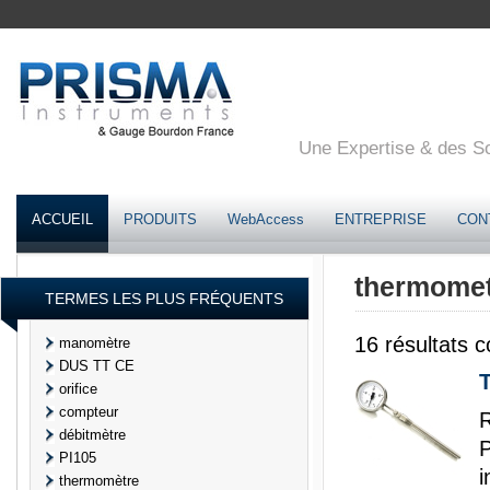
Une Expertise & des Sol
ACCUEIL
PRODUITS
WebAccess
ENTREPRISE
CON
thermome
TERMES LES PLUS FRÉQUENTS
16
résultats 
manomètre
DUS TT CE
orifice
compteur
débitmètre
P
PI105
i
thermomètre