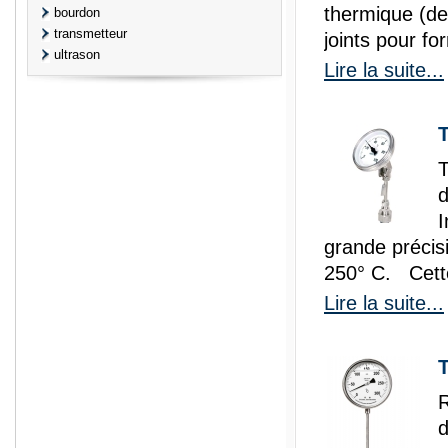
thermique (deu
bourdon
transmetteur
joints pour f
ultrason
Lire la suite...
prisma
T
d
I
grande précis
250° C. Cette[
Lire la suite...
T
d